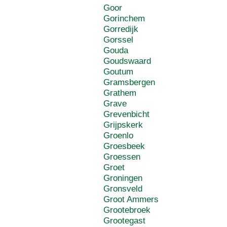
Goor
Gorinchem
Gorredijk
Gorssel
Gouda
Goudswaard
Goutum
Gramsbergen
Grathem
Grave
Grevenbicht
Grijpskerk
Groenlo
Groesbeek
Groessen
Groet
Groningen
Gronsveld
Groot Ammers
Grootebroek
Grootegast