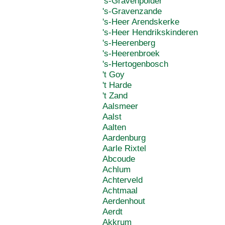
's-Gravenpolder
's-Gravenzande
's-Heer Arendskerke
's-Heer Hendrikskinderen
's-Heerenberg
's-Heerenbroek
's-Hertogenbosch
't Goy
't Harde
't Zand
Aalsmeer
Aalst
Aalten
Aardenburg
Aarle Rixtel
Abcoude
Achlum
Achterveld
Achtmaal
Aerdenhout
Aerdt
Akkrum