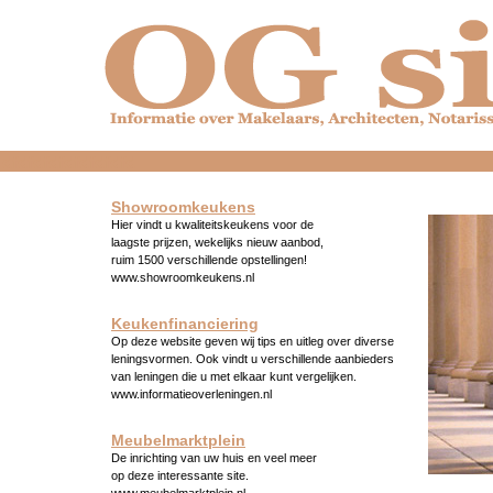
dfdfdfdfdfdfdfdfd
Showroomkeukens
Hier vindt u kwaliteitskeukens voor de
laagste prijzen, wekelijks nieuw aanbod,
ruim 1500 verschillende opstellingen!
www.showroomkeukens.nl
Keukenfinanciering
Op deze website geven wij tips en uitleg over diverse
leningsvormen. Ook vindt u verschillende aanbieders
van leningen die u met elkaar kunt vergelijken.
www.informatieoverleningen.nl
Meubelmarktplein
De inrichting van uw huis en veel meer
op deze interessante site.