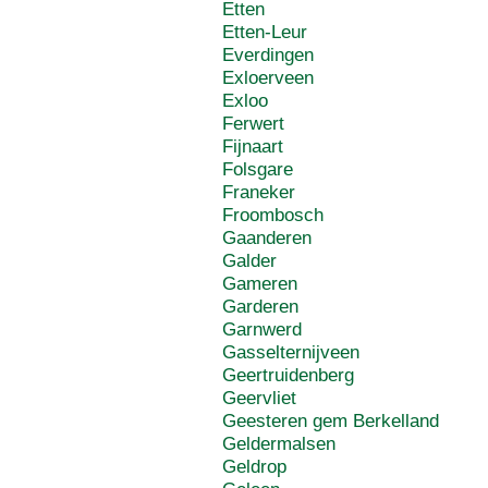
Etten
Etten-Leur
Everdingen
Exloerveen
Exloo
Ferwert
Fijnaart
Folsgare
Franeker
Froombosch
Gaanderen
Galder
Gameren
Garderen
Garnwerd
Gasselternijveen
Geertruidenberg
Geervliet
Geesteren gem Berkelland
Geldermalsen
Geldrop