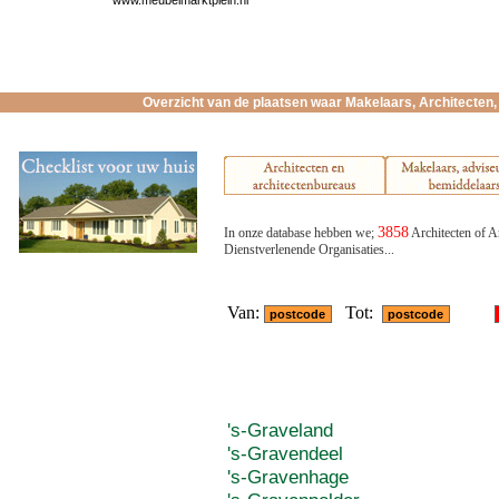
www.meubelmarktplein.nl
Overzicht van de plaatsen waar Makelaars, Architecten, 
3858
In onze database hebben we;
Architecten of A
Dienstverlenende Organisaties...
Van:
Tot:
's-Graveland
's-Gravendeel
's-Gravenhage