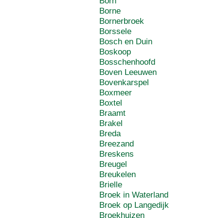
Born
Borne
Bornerbroek
Borssele
Bosch en Duin
Boskoop
Bosschenhoofd
Boven Leeuwen
Bovenkarspel
Boxmeer
Boxtel
Braamt
Brakel
Breda
Breezand
Breskens
Breugel
Breukelen
Brielle
Broek in Waterland
Broek op Langedijk
Broekhuizen