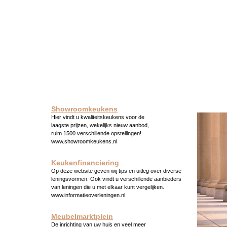
Showroomkeukens
Hier vindt u kwaliteitskeukens voor de
laagste prijzen, wekelijks nieuw aanbod,
ruim 1500 verschillende opstellingen!
www.showroomkeukens.nl
Keukenfinanciering
Op deze website geven wij tips en uitleg over diverse
leningsvormen. Ook vindt u verschillende aanbieders
van leningen die u met elkaar kunt vergelijken.
www.informatieoverleningen.nl
Meubelmarktplein
De inrichting van uw huis en veel meer