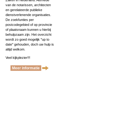
Zaken in Nederland. Alsmede
van de notarissen, architecten
en gerelateerde publieke
dienstverlenende organisaties.
De zoekfunties per
postcodegebied of op provincie
of plaatsnaam kunnen u hierbij
behulpzaam zijn. Het overzicht
wordt zo goed mogelijk ''up to
date'' gehouden, doch uw hulp is
altijd welkom.
Veel kijkplezier!!!
Meer informatie