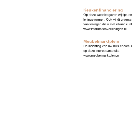
Keukenfinanciering
Op deze website geven wij tips en 
leningsvormen. Ook vindt u versc
van leningen die u met elkaar kunt
www.informatieoverleningen.nl
Meubelmarktplein
De inrichting van uw huis en veel
op deze interessante site.
www.meubelmarktplein.nl