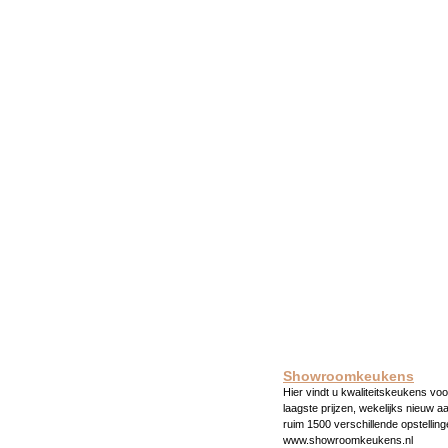
Showroomkeukens
Hier vindt u kwaliteitskeukens voo
laagste prijzen, wekelijks nieuw a
ruim 1500 verschillende opstelling
www.showroomkeukens.nl