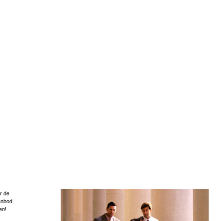
r de
anbod,
en!