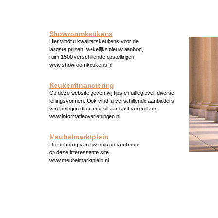
Showroomkeukens
Hier vindt u kwaliteitskeukens voor de
laagste prijzen, wekelijks nieuw aanbod,
ruim 1500 verschillende opstellingen!
www.showroomkeukens.nl
Keukenfinanciering
Op deze website geven wij tips en uitleg over diverse
leningsvormen. Ook vindt u verschillende aanbieders
van leningen die u met elkaar kunt vergelijken.
www.informatieoverleningen.nl
Meubelmarktplein
De inrichting van uw huis en veel meer
op deze interessante site.
www.meubelmarktplein.nl