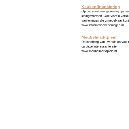
Keukenfinanciering
Op deze website geven wij tips en 
leningsvormen. Ook vindt u versc
van leningen die u met elkaar kunt
www.informatieoverleningen.nl
Meubelmarktplein
De inrichting van uw huis en veel
op deze interessante site.
www.meubelmarktplein.nl