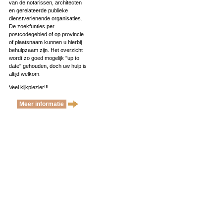
van de notarissen, architecten
en gerelateerde publieke
dienstverlenende organisaties.
De zoekfunties per
postcodegebied of op provincie
of plaatsnaam kunnen u hierbij
behulpzaam zijn. Het overzicht
wordt zo goed mogelijk ''up to
date'' gehouden, doch uw hulp is
altijd welkom.
Veel kijkplezier!!!
Meer informatie