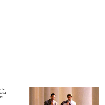
r de
anbod,
en!