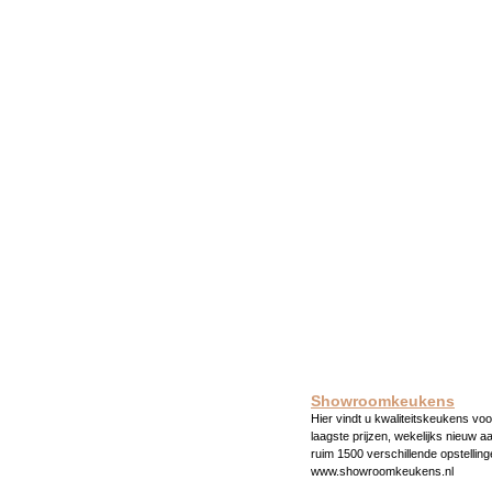
Showroomkeukens
Hier vindt u kwaliteitskeukens voo
laagste prijzen, wekelijks nieuw a
ruim 1500 verschillende opstelling
www.showroomkeukens.nl