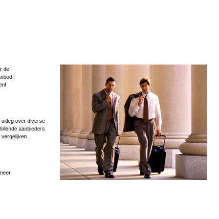
r de
anbod,
en!
uitleg over diverse
hillende aanbieders
 vergelijken.
 meer