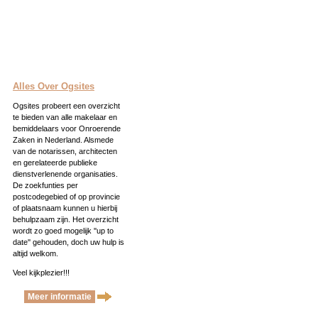
Alles Over Ogsites
Ogsites probeert een overzicht
te bieden van alle makelaar en
bemiddelaars voor Onroerende
Zaken in Nederland. Alsmede
van de notarissen, architecten
en gerelateerde publieke
dienstverlenende organisaties.
De zoekfunties per
postcodegebied of op provincie
of plaatsnaam kunnen u hierbij
behulpzaam zijn. Het overzicht
wordt zo goed mogelijk ''up to
date'' gehouden, doch uw hulp is
altijd welkom.
Veel kijkplezier!!!
Meer informatie