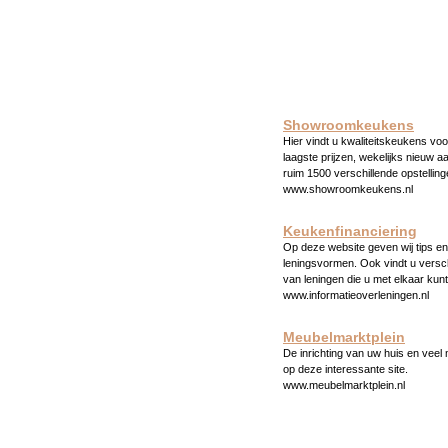
Showroomkeukens
Hier vindt u kwaliteitskeukens voo
laagste prijzen, wekelijks nieuw a
ruim 1500 verschillende opstelling
www.showroomkeukens.nl
Keukenfinanciering
Op deze website geven wij tips en 
leningsvormen. Ook vindt u versc
van leningen die u met elkaar kunt
www.informatieoverleningen.nl
Meubelmarktplein
De inrichting van uw huis en veel
op deze interessante site.
www.meubelmarktplein.nl