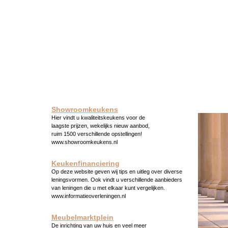
Showroomkeukens
Hier vindt u kwaliteitskeukens voor de
laagste prijzen, wekelijks nieuw aanbod,
ruim 1500 verschillende opstellingen!
www.showroomkeukens.nl
Keukenfinanciering
Op deze website geven wij tips en uitleg over diverse
leningsvormen. Ook vindt u verschillende aanbieders
van leningen die u met elkaar kunt vergelijken.
www.informatieoverleningen.nl
Meubelmarktplein
De inrichting van uw huis en veel meer