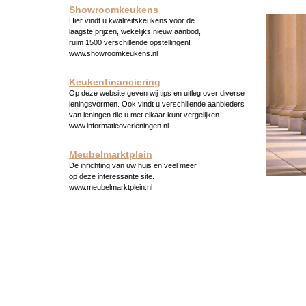
Showroomkeukens
Hier vindt u kwaliteitskeukens voor de
laagste prijzen, wekelijks nieuw aanbod,
ruim 1500 verschillende opstellingen!
www.showroomkeukens.nl
Keukenfinanciering
Op deze website geven wij tips en uitleg over diverse
leningsvormen. Ook vindt u verschillende aanbieders
van leningen die u met elkaar kunt vergelijken.
www.informatieoverleningen.nl
Meubelmarktplein
De inrichting van uw huis en veel meer
op deze interessante site.
www.meubelmarktplein.nl