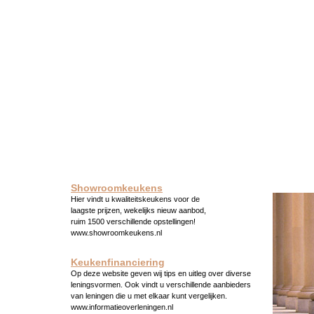
Showroomkeukens
Hier vindt u kwaliteitskeukens voor de
laagste prijzen, wekelijks nieuw aanbod,
ruim 1500 verschillende opstellingen!
www.showroomkeukens.nl
Keukenfinanciering
Op deze website geven wij tips en uitleg over diverse
leningsvormen. Ook vindt u verschillende aanbieders
van leningen die u met elkaar kunt vergelijken.
www.informatieoverleningen.nl