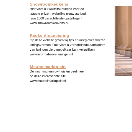
Showroomkeukens
Hier vindt u kwaliteitskeukens voor de
laagste prijzen, wekelijks nieuw aanbod,
ruim 1500 verschillende opstellingen!
www.showroomkeukens.nl
Keukenfinanciering
Op deze website geven wij tips en uitleg over diverse
leningsvormen. Ook vindt u verschillende aanbieders
van leningen die u met elkaar kunt vergelijken.
www.informatieoverleningen.nl
Meubelmarktplein
De inrichting van uw huis en veel meer
op deze interessante site.
www.meubelmarktplein.nl