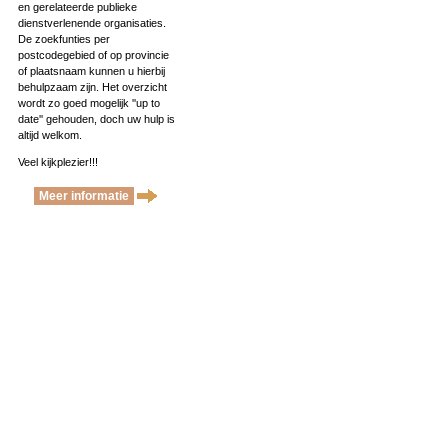
en gerelateerde publieke
dienstverlenende organisaties.
De zoekfunties per
postcodegebied of op provincie
of plaatsnaam kunnen u hierbij
behulpzaam zijn. Het overzicht
wordt zo goed mogelijk ''up to
date'' gehouden, doch uw hulp is
altijd welkom.
Veel kijkplezier!!!
Meer informatie