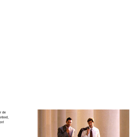
r de
anbod,
en!