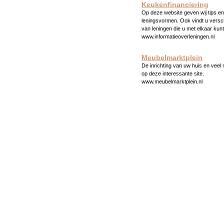
Keukenfinanciering
Op deze website geven wij tips en 
leningsvormen. Ook vindt u versc
van leningen die u met elkaar kunt
www.informatieoverleningen.nl
Meubelmarktplein
De inrichting van uw huis en veel
op deze interessante site.
www.meubelmarktplein.nl