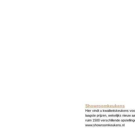
Showroomkeukens
Hier vindt u kwaliteitskeukens voo
laagste prijzen, wekelijks nieuw a
ruim 1500 verschillende opstelling
www.showroomkeukens.nl