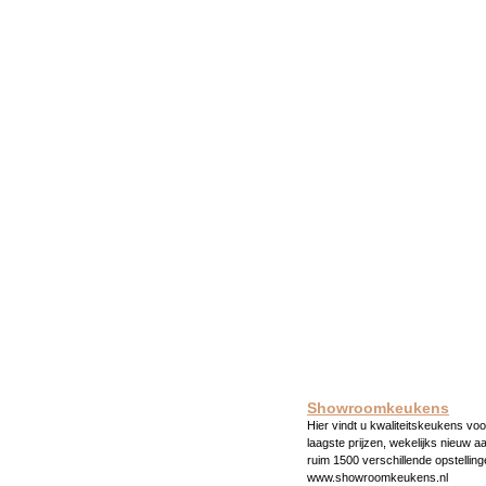
Showroomkeukens
Hier vindt u kwaliteitskeukens voo
laagste prijzen, wekelijks nieuw a
ruim 1500 verschillende opstelling
www.showroomkeukens.nl