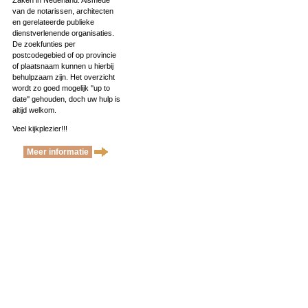
Zaken in Nederland. Alsmede
van de notarissen, architecten
en gerelateerde publieke
dienstverlenende organisaties.
De zoekfunties per
postcodegebied of op provincie
of plaatsnaam kunnen u hierbij
behulpzaam zijn. Het overzicht
wordt zo goed mogelijk ''up to
date'' gehouden, doch uw hulp is
altijd welkom.
Veel kijkplezier!!!
Meer informatie