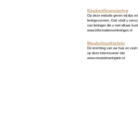
Keukenfinanciering
Op deze website geven wij tips en 
leningsvormen. Ook vindt u versc
van leningen die u met elkaar kunt
www.informatieoverleningen.nl
Meubelmarktplein
De inrichting van uw huis en veel
op deze interessante site.
www.meubelmarktplein.nl