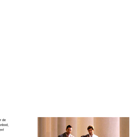
r de
anbod,
en!