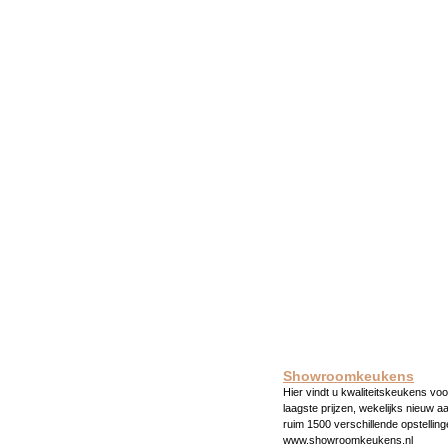
Showroomkeukens
Hier vindt u kwaliteitskeukens voo
laagste prijzen, wekelijks nieuw a
ruim 1500 verschillende opstelling
www.showroomkeukens.nl