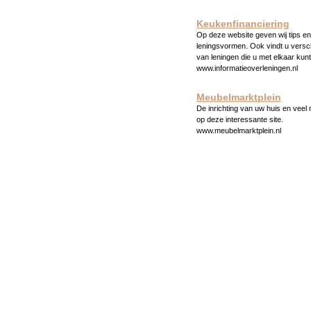
Keukenfinanciering
Op deze website geven wij tips en 
leningsvormen. Ook vindt u versc
van leningen die u met elkaar kunt
www.informatieoverleningen.nl
Meubelmarktplein
De inrichting van uw huis en veel
op deze interessante site.
www.meubelmarktplein.nl