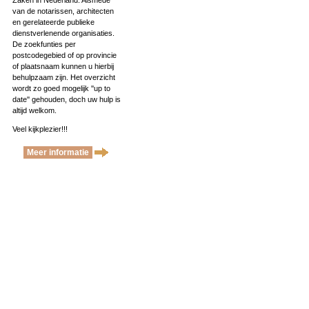
Zaken in Nederland. Alsmede
van de notarissen, architecten
en gerelateerde publieke
dienstverlenende organisaties.
De zoekfunties per
postcodegebied of op provincie
of plaatsnaam kunnen u hierbij
behulpzaam zijn. Het overzicht
wordt zo goed mogelijk ''up to
date'' gehouden, doch uw hulp is
altijd welkom.
Veel kijkplezier!!!
Meer informatie