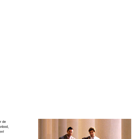
r de
anbod,
en!