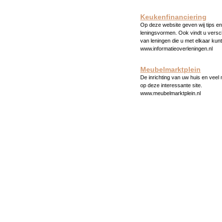
Keukenfinanciering
Op deze website geven wij tips en 
leningsvormen. Ook vindt u versc
van leningen die u met elkaar kunt
www.informatieoverleningen.nl
Meubelmarktplein
De inrichting van uw huis en veel
op deze interessante site.
www.meubelmarktplein.nl