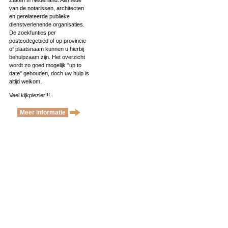
Zaken in Nederland. Alsmede
van de notarissen, architecten
en gerelateerde publieke
dienstverlenende organisaties.
De zoekfunties per
postcodegebied of op provincie
of plaatsnaam kunnen u hierbij
behulpzaam zijn. Het overzicht
wordt zo goed mogelijk ''up to
date'' gehouden, doch uw hulp is
altijd welkom.
Veel kijkplezier!!!
Meer informatie