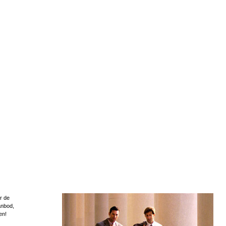
r de
anbod,
en!