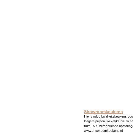
Showroomkeukens
Hier vindt u kwaliteitskeukens voo
laagste prijzen, wekelijks nieuw a
ruim 1500 verschillende opstelling
www.showroomkeukens.nl