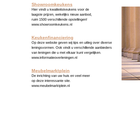
Showroomkeukens
Hier vindt u kwaliteitskeukens voor de
laagste prijzen, wekelijks nieuw aanbod,
ruim 1500 verschillende opstellingen!
www.showroomkeukens.nl
Keukenfinanciering
Op deze website geven wij tips en uitleg over diverse
leningsvormen. Ook vindt u verschillende aanbieders
van leningen die u met elkaar kunt vergelijken.
www.informatieoverleningen.nl
Meubelmarktplein
De inrichting van uw huis en veel meer
op deze interessante site.
www.meubelmarktplein.nl