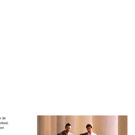
r de
anbod,
en!