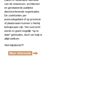
Zaken in Nederland. Alsmede
van de notarissen, architecten
en gerelateerde publieke
dienstverlenende organisaties.
De zoekfunties per
postcodegebied of op provincie
of plaatsnaam kunnen u hierbij
behulpzaam zijn. Het overzicht
wordt zo goed mogelijk ''up to
date'' gehouden, doch uw hulp is
altijd welkom.
Veel kijkplezier!!!
Meer informatie