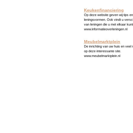
Keukenfinanciering
Op deze website geven wij tips en 
leningsvormen. Ook vindt u versc
van leningen die u met elkaar kunt
www.informatieoverleningen.nl
Meubelmarktplein
De inrichting van uw huis en veel
op deze interessante site.
www.meubelmarktplein.nl