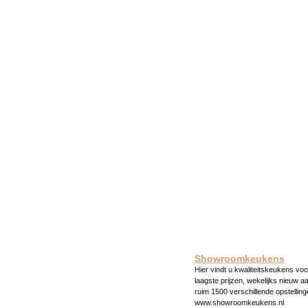
Showroomkeukens
Hier vindt u kwaliteitskeukens voo
laagste prijzen, wekelijks nieuw a
ruim 1500 verschillende opstelling
www.showroomkeukens.nl