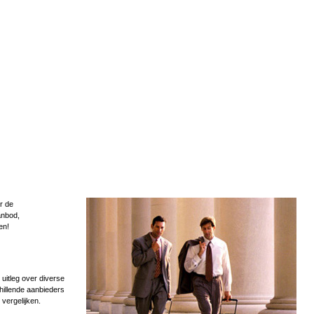
r de
anbod,
en!
uitleg over diverse
hillende aanbieders
 vergelijken.