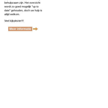
behulpzaam zijn. Het overzicht
wordt zo goed mogelijk ''up to
date'' gehouden, doch uw hulp is
altijd welkom.
Veel kijkplezier!!!
Meer informatie