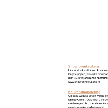
Showroomkeukens
Hier vindt u kwaliteitskeukens voo
laagste prijzen, wekelijks nieuw a
ruim 1500 verschillende opstelling
www.showroomkeukens.nl
Keukenfinanciering
Op deze website geven wij tips en 
leningsvormen. Ook vindt u versc
van leningen die u met elkaar kunt
www.informatieoverleningen.nl