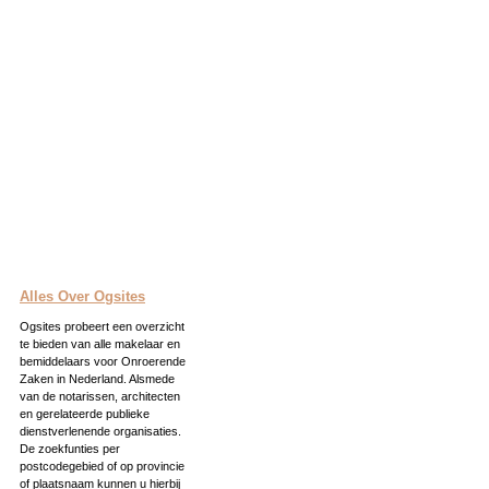
Alles Over Ogsites
Ogsites probeert een overzicht
te bieden van alle makelaar en
bemiddelaars voor Onroerende
Zaken in Nederland. Alsmede
van de notarissen, architecten
en gerelateerde publieke
dienstverlenende organisaties.
De zoekfunties per
postcodegebied of op provincie
of plaatsnaam kunnen u hierbij