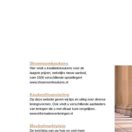
Showroomkeukens
Hier vindt u kwaliteitskeukens voor de
laagste prijzen, wekelijks nieuw aanbod,
ruim 1500 verschillende opstellingen!
www.showroomkeukens.nl
Keukenfinanciering
Op deze website geven wij tips en uitleg over diverse
leningsvormen. Ook vindt u verschillende aanbieders
van leningen die u met elkaar kunt vergelijken.
www.informatieoverleningen.nl
Meubelmarktplein
De inrichting van uw huis en veel meer