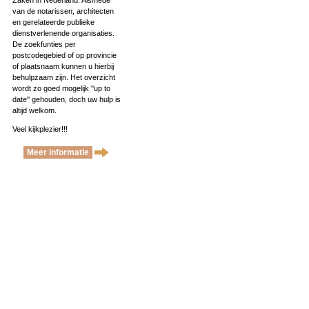
Zaken in Nederland. Alsmede
van de notarissen, architecten
en gerelateerde publieke
dienstverlenende organisaties.
De zoekfunties per
postcodegebied of op provincie
of plaatsnaam kunnen u hierbij
behulpzaam zijn. Het overzicht
wordt zo goed mogelijk ''up to
date'' gehouden, doch uw hulp is
altijd welkom.
Veel kijkplezier!!!
Meer informatie