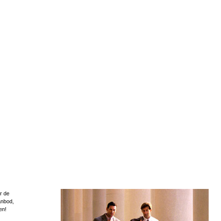
r de
anbod,
en!