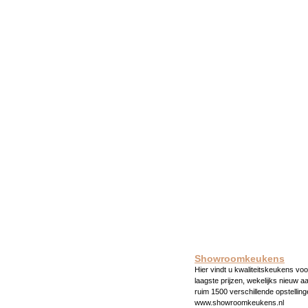
Showroomkeukens
Hier vindt u kwaliteitskeukens voo
laagste prijzen, wekelijks nieuw a
ruim 1500 verschillende opstelling
www.showroomkeukens.nl