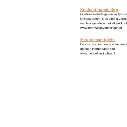
Keukenfinanciering
Op deze website geven wij tips en 
leningsvormen. Ook vindt u versc
van leningen die u met elkaar kunt
www.informatieoverleningen.nl
Meubelmarktplein
De inrichting van uw huis en veel
op deze interessante site.
www.meubelmarktplein.nl