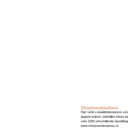
Showroomkeukens
Hier vindt u kwaliteitskeukens voo
laagste prijzen, wekelijks nieuw a
ruim 1500 verschillende opstelling
www.showroomkeukens.nl