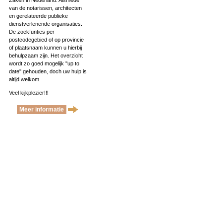
Zaken in Nederland. Alsmede
van de notarissen, architecten
en gerelateerde publieke
dienstverlenende organisaties.
De zoekfunties per
postcodegebied of op provincie
of plaatsnaam kunnen u hierbij
behulpzaam zijn. Het overzicht
wordt zo goed mogelijk ''up to
date'' gehouden, doch uw hulp is
altijd welkom.
Veel kijkplezier!!!
Meer informatie