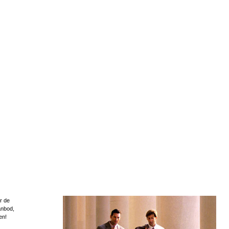
r de
anbod,
en!