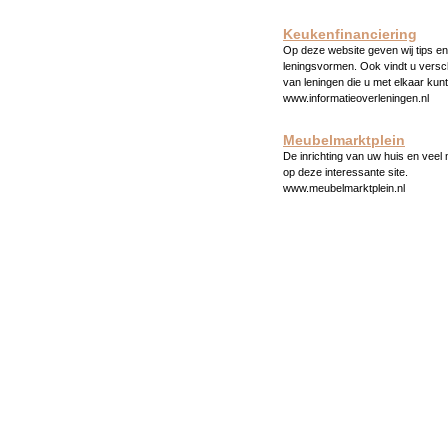
Keukenfinanciering
Op deze website geven wij tips en 
leningsvormen. Ook vindt u versc
van leningen die u met elkaar kunt
www.informatieoverleningen.nl
Meubelmarktplein
De inrichting van uw huis en veel
op deze interessante site.
www.meubelmarktplein.nl