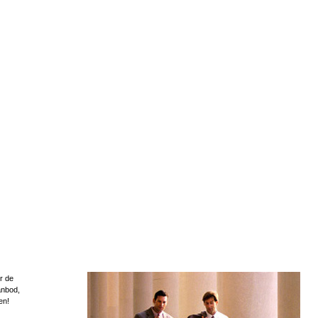
r de
anbod,
en!