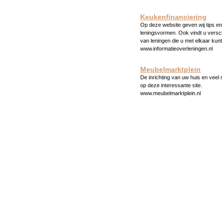
Keukenfinanciering
Op deze website geven wij tips en 
leningsvormen. Ook vindt u versc
van leningen die u met elkaar kunt
www.informatieoverleningen.nl
Meubelmarktplein
De inrichting van uw huis en veel
op deze interessante site.
www.meubelmarktplein.nl