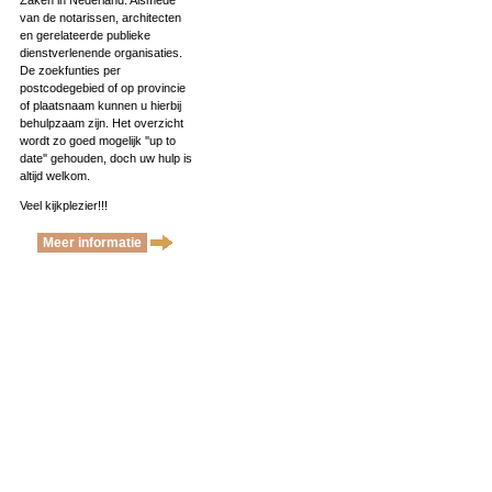
Zaken in Nederland. Alsmede
van de notarissen, architecten
en gerelateerde publieke
dienstverlenende organisaties.
De zoekfunties per
postcodegebied of op provincie
of plaatsnaam kunnen u hierbij
behulpzaam zijn. Het overzicht
wordt zo goed mogelijk ''up to
date'' gehouden, doch uw hulp is
altijd welkom.
Veel kijkplezier!!!
Meer informatie