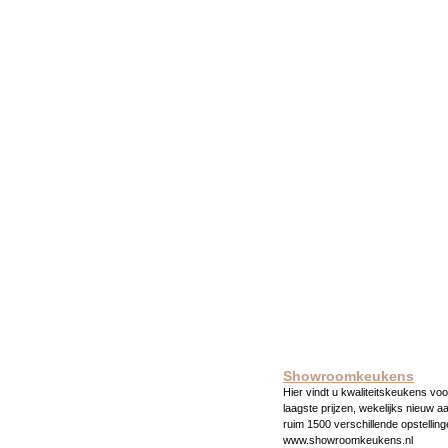
Showroomkeukens
Hier vindt u kwaliteitskeukens voo
laagste prijzen, wekelijks nieuw a
ruim 1500 verschillende opstelling
www.showroomkeukens.nl