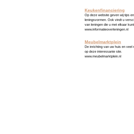
Keukenfinanciering
Op deze website geven wij tips en 
leningsvormen. Ook vindt u versc
van leningen die u met elkaar kunt
www.informatieoverleningen.nl
Meubelmarktplein
De inrichting van uw huis en veel
op deze interessante site.
www.meubelmarktplein.nl