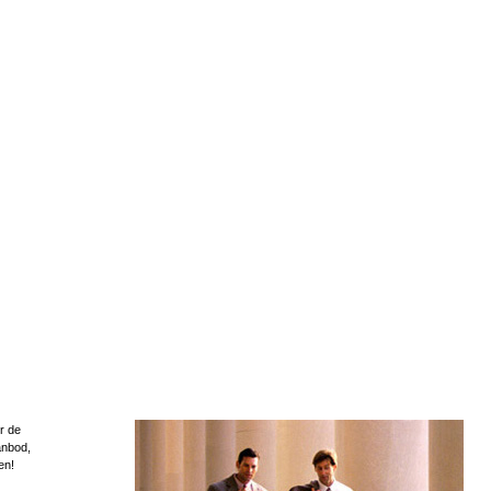
r de
anbod,
en!