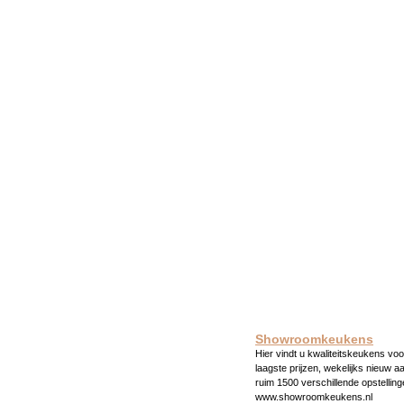
Showroomkeukens
Hier vindt u kwaliteitskeukens voo
laagste prijzen, wekelijks nieuw a
ruim 1500 verschillende opstelling
www.showroomkeukens.nl