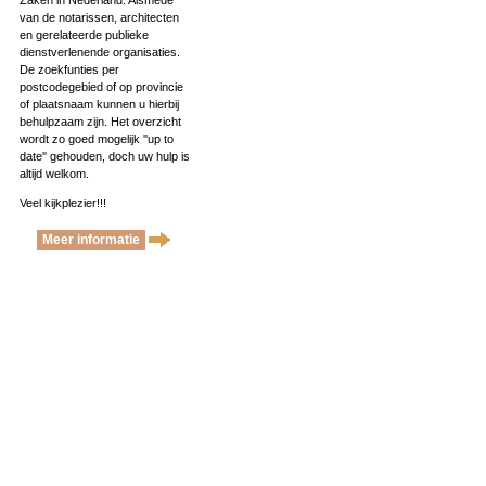
Zaken in Nederland. Alsmede
van de notarissen, architecten
en gerelateerde publieke
dienstverlenende organisaties.
De zoekfunties per
postcodegebied of op provincie
of plaatsnaam kunnen u hierbij
behulpzaam zijn. Het overzicht
wordt zo goed mogelijk ''up to
date'' gehouden, doch uw hulp is
altijd welkom.
Veel kijkplezier!!!
Meer informatie