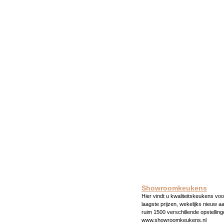
Showroomkeukens
Hier vindt u kwaliteitskeukens voo
laagste prijzen, wekelijks nieuw a
ruim 1500 verschillende opstelling
www.showroomkeukens.nl