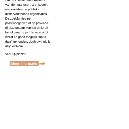
Zaken in Nederland. Alsmede
van de notarissen, architecten
en gerelateerde publieke
dienstverlenende organisaties.
De zoekfunties per
postcodegebied of op provincie
of plaatsnaam kunnen u hierbij
behulpzaam zijn. Het overzicht
wordt zo goed mogelijk ''up to
date'' gehouden, doch uw hulp is
altijd welkom.
Veel kijkplezier!!!
Meer informatie