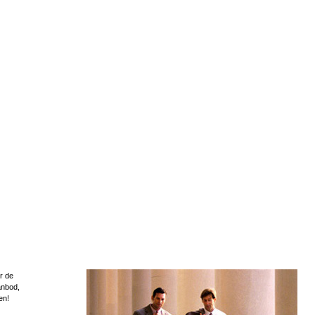
r de
anbod,
en!