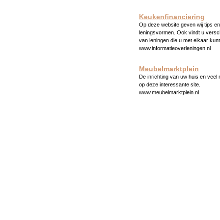
Keukenfinanciering
Op deze website geven wij tips en 
leningsvormen. Ook vindt u versc
van leningen die u met elkaar kunt
www.informatieoverleningen.nl
Meubelmarktplein
De inrichting van uw huis en veel
op deze interessante site.
www.meubelmarktplein.nl