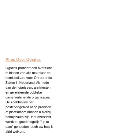
Alles Over Ogsites
Ogsites probeert een overzicht
te bieden van alle makelaar en
bemiddelaars voor Onroerende
Zaken in Nederland. Alsmede
van de notarissen, architecten
en gerelateerde publieke
dienstverlenende organisaties.
De zoekfunties per
postcodegebied of op provincie
of plaatsnaam kunnen u hierbij
behulpzaam zijn. Het overzicht
wordt zo goed mogelijk ''up to
date'' gehouden, doch uw hulp is
altijd welkom.