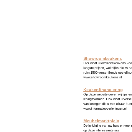
Showroomkeukens
Hier vindt u kwaliteitskeukens voo
laagste prijzen, wekelijks nieuw a
ruim 1500 verschillende opstelling
www.showroomkeukens.nl
Keukenfinanciering
Op deze website geven wij tips en 
leningsvormen. Ook vindt u versc
van leningen die u met elkaar kunt
www.informatieoverleningen.nl
Meubelmarktplein
De inrichting van uw huis en veel
op deze interessante site.