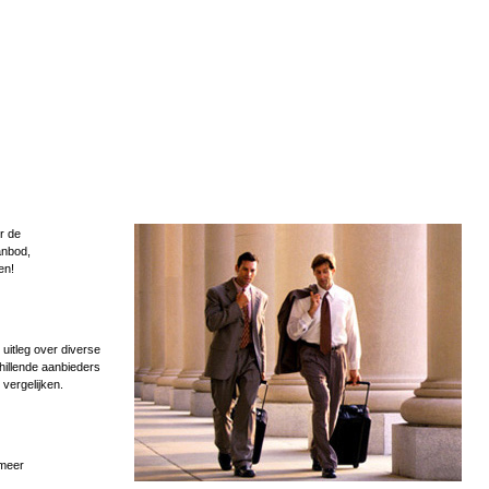
r de
anbod,
en!
uitleg over diverse
hillende aanbieders
 vergelijken.
 meer