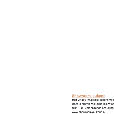
Showroomkeukens
Hier vindt u kwaliteitskeukens voo
laagste prijzen, wekelijks nieuw a
ruim 1500 verschillende opstelling
www.showroomkeukens.nl