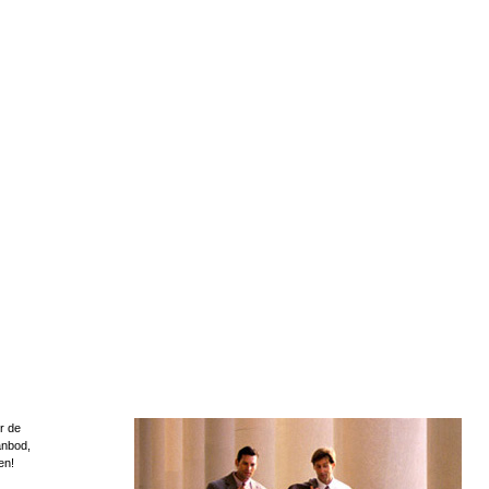
r de
anbod,
en!