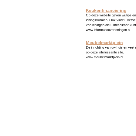
Keukenfinanciering
Op deze website geven wij tips en 
leningsvormen. Ook vindt u versc
van leningen die u met elkaar kunt
www.informatieoverleningen.nl
Meubelmarktplein
De inrichting van uw huis en veel
op deze interessante site.
www.meubelmarktplein.nl