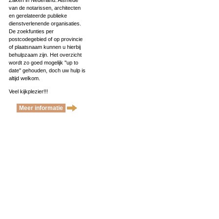
Zaken in Nederland. Alsmede
van de notarissen, architecten
en gerelateerde publieke
dienstverlenende organisaties.
De zoekfunties per
postcodegebied of op provincie
of plaatsnaam kunnen u hierbij
behulpzaam zijn. Het overzicht
wordt zo goed mogelijk ''up to
date'' gehouden, doch uw hulp is
altijd welkom.
Veel kijkplezier!!!
Meer informatie