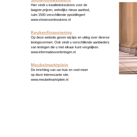
Showroomkeukens
Hier vindt u kwaliteitskeukens voor de
laagste prijzen, wekelijks nieuw aanbod,
ruim 1500 verschillende opstellingen!
www.showroomkeukens.nl
Keukenfinanciering
Op deze website geven wij tips en uitleg over diverse
leningsvormen. Ook vindt u verschillende aanbieders
van leningen die u met elkaar kunt vergelijken.
www.informatieoverleningen.nl
Meubelmarktplein
De inrichting van uw huis en veel meer
op deze interessante site.
www.meubelmarktplein.nl