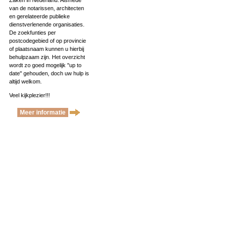
Zaken in Nederland. Alsmede
van de notarissen, architecten
en gerelateerde publieke
dienstverlenende organisaties.
De zoekfunties per
postcodegebied of op provincie
of plaatsnaam kunnen u hierbij
behulpzaam zijn. Het overzicht
wordt zo goed mogelijk ''up to
date'' gehouden, doch uw hulp is
altijd welkom.
Veel kijkplezier!!!
Meer informatie