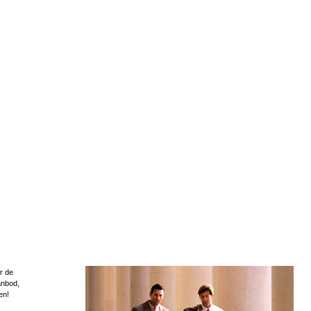
r de
anbod,
en!