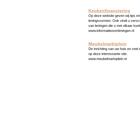
Keukenfinanciering
Op deze website geven wij tips en 
leningsvormen. Ook vindt u versc
van leningen die u met elkaar kunt
www.informatieoverleningen.nl
Meubelmarktplein
De inrichting van uw huis en veel
op deze interessante site.
www.meubelmarktplein.nl