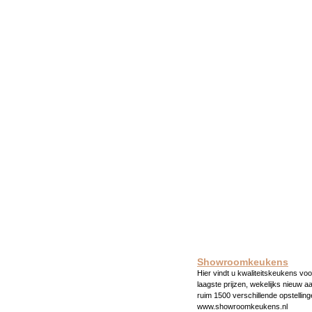
Showroomkeukens
Hier vindt u kwaliteitskeukens voo
laagste prijzen, wekelijks nieuw a
ruim 1500 verschillende opstelling
www.showroomkeukens.nl