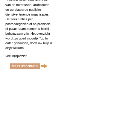
Zaken in Nederland. Alsmede
van de notarissen, architecten
en gerelateerde publieke
dienstverlenende organisaties.
De zoekfunties per
postcodegebied of op provincie
of plaatsnaam kunnen u hierbij
behulpzaam zijn. Het overzicht
wordt zo goed mogelijk ''up to
date'' gehouden, doch uw hulp is
altijd welkom.
Veel kijkplezier!!!
Meer informatie