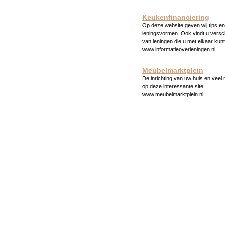
Keukenfinanciering
Op deze website geven wij tips en 
leningsvormen. Ook vindt u versc
van leningen die u met elkaar kunt
www.informatieoverleningen.nl
Meubelmarktplein
De inrichting van uw huis en veel
op deze interessante site.
www.meubelmarktplein.nl