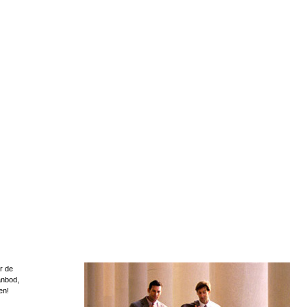
r de
anbod,
en!