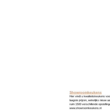
Showroomkeukens
Hier vindt u kwaliteitskeukens voo
laagste prijzen, wekelijks nieuw a
ruim 1500 verschillende opstelling
www.showroomkeukens.nl