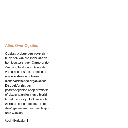
Alles Over Ogsites
Ogsites probeert een overzicht
te bieden van alle makelaar en
bemiddelaars voor Onroerende
Zaken in Nederland. Alsmede
van de notarissen, architecten
en gerelateerde publieke
dienstverlenende organisaties.
De zoekfunties per
postcodegebied of op provincie
of plaatsnaam kunnen u hierbij
behulpzaam zijn. Het overzicht
wordt zo goed mogelijk ''up to
date'' gehouden, doch uw hulp is
altijd welkom.
Veel kijkplezier!!!