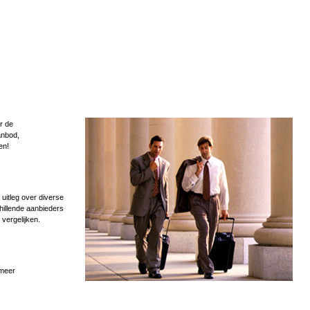
r de
anbod,
en!
uitleg over diverse
hillende aanbieders
 vergelijken.
 meer