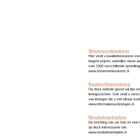
Showroomkeukens
Hier vindt u kwaliteitskeukens voo
laagste prijzen, wekelijks nieuw a
ruim 1500 verschillende opstelling
www.showroomkeukens.nl
Keukenfinanciering
Op deze website geven wij tips en 
leningsvormen. Ook vindt u versc
van leningen die u met elkaar kunt
www.informatieoverleningen.nl
Meubelmarktplein
De inrichting van uw huis en veel
op deze interessante site.
www.meubelmarktplein.nl