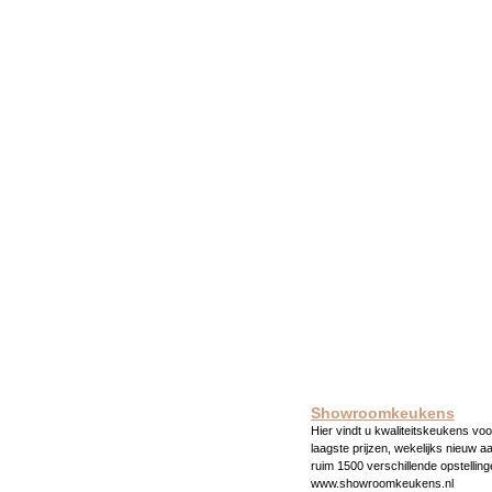
Showroomkeukens
Hier vindt u kwaliteitskeukens voo
laagste prijzen, wekelijks nieuw a
ruim 1500 verschillende opstelling
www.showroomkeukens.nl