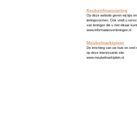
Keukenfinanciering
Op deze website geven wij tips en 
leningsvormen. Ook vindt u versc
van leningen die u met elkaar kunt
www.informatieoverleningen.nl
Meubelmarktplein
De inrichting van uw huis en veel
op deze interessante site.
www.meubelmarktplein.nl