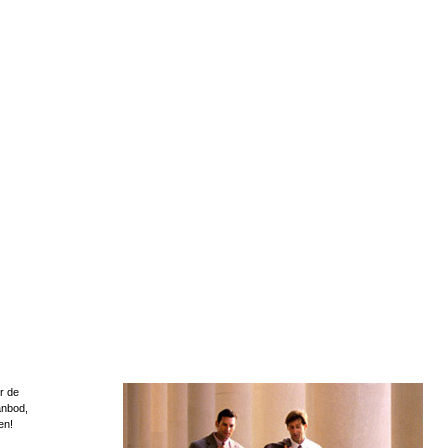
r de
anbod,
en!