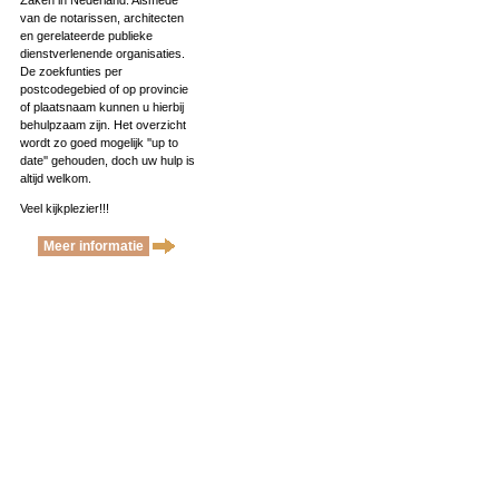
Zaken in Nederland. Alsmede
van de notarissen, architecten
en gerelateerde publieke
dienstverlenende organisaties.
De zoekfunties per
postcodegebied of op provincie
of plaatsnaam kunnen u hierbij
behulpzaam zijn. Het overzicht
wordt zo goed mogelijk ''up to
date'' gehouden, doch uw hulp is
altijd welkom.
Veel kijkplezier!!!
Meer informatie