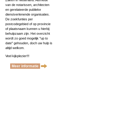
Zaken in Nederland. Alsmede
van de notarissen, architecten
en gerelateerde publieke
dienstverlenende organisaties.
De zoekfunties per
postcodegebied of op provincie
of plaatsnaam kunnen u hierbij
behulpzaam zijn. Het overzicht
wordt zo goed mogelijk ''up to
date'' gehouden, doch uw hulp is
altijd welkom.
Veel kijkplezier!!!
Meer informatie