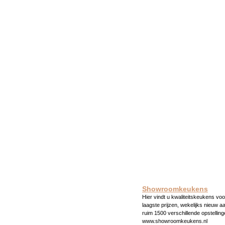
Showroomkeukens
Hier vindt u kwaliteitskeukens voo
laagste prijzen, wekelijks nieuw a
ruim 1500 verschillende opstelling
www.showroomkeukens.nl