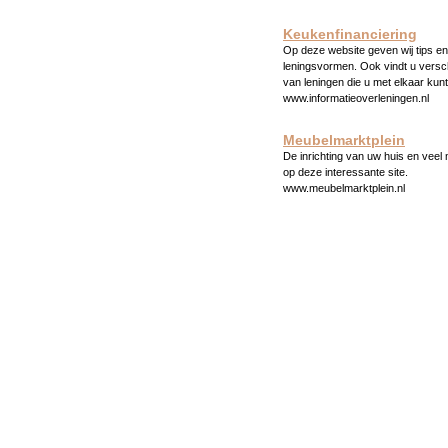
Keukenfinanciering
Op deze website geven wij tips en 
leningsvormen. Ook vindt u versc
van leningen die u met elkaar kunt
www.informatieoverleningen.nl
Meubelmarktplein
De inrichting van uw huis en veel
op deze interessante site.
www.meubelmarktplein.nl