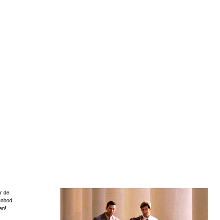
r de
anbod,
en!