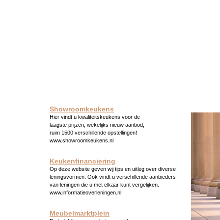
Showroomkeukens
Hier vindt u kwaliteitskeukens voor de
laagste prijzen, wekelijks nieuw aanbod,
ruim 1500 verschillende opstellingen!
www.showroomkeukens.nl
Keukenfinanciering
Op deze website geven wij tips en uitleg over diverse
leningsvormen. Ook vindt u verschillende aanbieders
van leningen die u met elkaar kunt vergelijken.
www.informatieoverleningen.nl
Meubelmarktplein