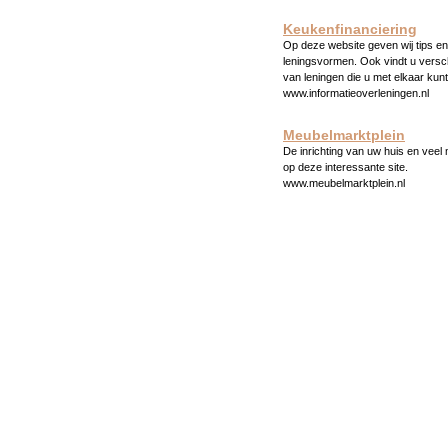
Keukenfinanciering
Op deze website geven wij tips en 
leningsvormen. Ook vindt u versc
van leningen die u met elkaar kunt
www.informatieoverleningen.nl
Meubelmarktplein
De inrichting van uw huis en veel
op deze interessante site.
www.meubelmarktplein.nl