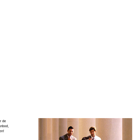
r de
anbod,
en!