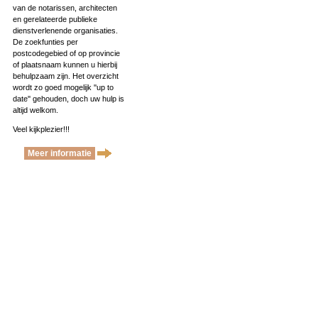
van de notarissen, architecten
en gerelateerde publieke
dienstverlenende organisaties.
De zoekfunties per
postcodegebied of op provincie
of plaatsnaam kunnen u hierbij
behulpzaam zijn. Het overzicht
wordt zo goed mogelijk ''up to
date'' gehouden, doch uw hulp is
altijd welkom.
Veel kijkplezier!!!
Meer informatie