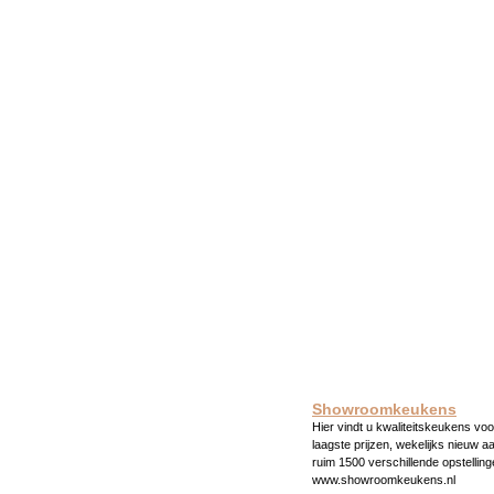
Showroomkeukens
Hier vindt u kwaliteitskeukens voo
laagste prijzen, wekelijks nieuw a
ruim 1500 verschillende opstelling
www.showroomkeukens.nl