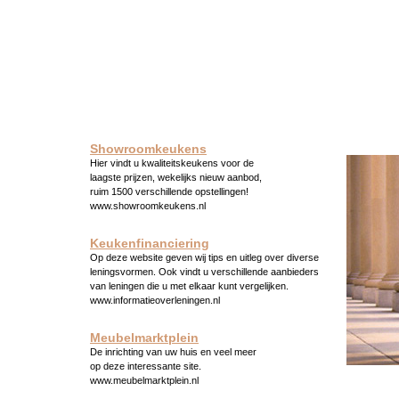
Showroomkeukens
Hier vindt u kwaliteitskeukens voor de
laagste prijzen, wekelijks nieuw aanbod,
ruim 1500 verschillende opstellingen!
www.showroomkeukens.nl
Keukenfinanciering
Op deze website geven wij tips en uitleg over diverse
leningsvormen. Ook vindt u verschillende aanbieders
van leningen die u met elkaar kunt vergelijken.
www.informatieoverleningen.nl
Meubelmarktplein
De inrichting van uw huis en veel meer
op deze interessante site.
www.meubelmarktplein.nl