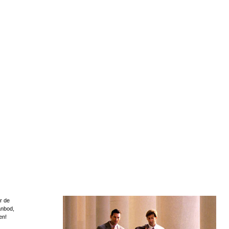
r de
anbod,
en!