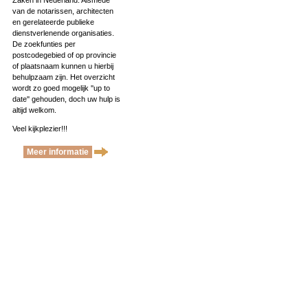
Zaken in Nederland. Alsmede
van de notarissen, architecten
en gerelateerde publieke
dienstverlenende organisaties.
De zoekfunties per
postcodegebied of op provincie
of plaatsnaam kunnen u hierbij
behulpzaam zijn. Het overzicht
wordt zo goed mogelijk ''up to
date'' gehouden, doch uw hulp is
altijd welkom.
Veel kijkplezier!!!
Meer informatie