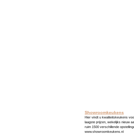
Showroomkeukens
Hier vindt u kwaliteitskeukens voo
laagste prijzen, wekelijks nieuw a
ruim 1500 verschillende opstelling
www.showroomkeukens.nl