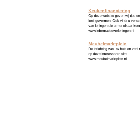
Keukenfinanciering
Op deze website geven wij tips en 
leningsvormen. Ook vindt u versc
van leningen die u met elkaar kunt
www.informatieoverleningen.nl
Meubelmarktplein
De inrichting van uw huis en veel
op deze interessante site.
www.meubelmarktplein.nl