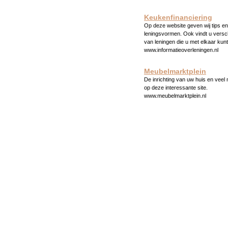
Keukenfinanciering
Op deze website geven wij tips en 
leningsvormen. Ook vindt u versc
van leningen die u met elkaar kunt
www.informatieoverleningen.nl
Meubelmarktplein
De inrichting van uw huis en veel
op deze interessante site.
www.meubelmarktplein.nl