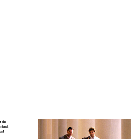
r de
anbod,
en!