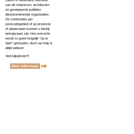
Zaken in Nederland. Alsmede
van de notarissen, architecten
en gerelateerde publieke
dienstverlenende organisaties.
De zoekfunties per
postcodegebied of op provincie
of plaatsnaam kunnen u hierbij
behulpzaam zijn. Het overzicht
wordt zo goed mogelijk ''up to
date'' gehouden, doch uw hulp is
altijd welkom.
Veel kijkplezier!!!
Meer informatie