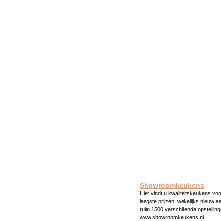
Showroomkeukens
Hier vindt u kwaliteitskeukens voo
laagste prijzen, wekelijks nieuw a
ruim 1500 verschillende opstelling
www.showroomkeukens.nl