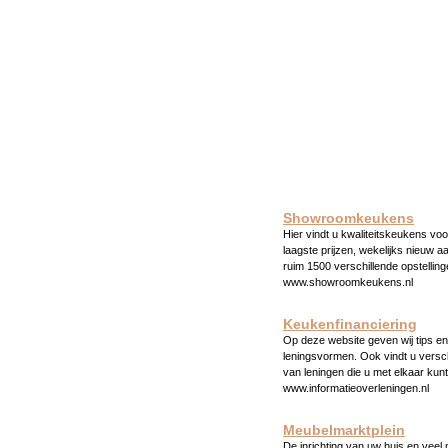
Showroomkeukens
Hier vindt u kwaliteitskeukens voo
laagste prijzen, wekelijks nieuw a
ruim 1500 verschillende opstelling
www.showroomkeukens.nl
Keukenfinanciering
Op deze website geven wij tips en 
leningsvormen. Ook vindt u versc
van leningen die u met elkaar kunt
www.informatieoverleningen.nl
Meubelmarktplein
De inrichting van uw huis en veel