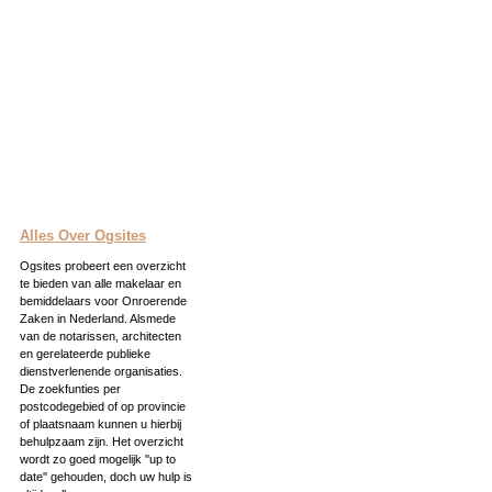
Alles Over Ogsites
Ogsites probeert een overzicht
te bieden van alle makelaar en
bemiddelaars voor Onroerende
Zaken in Nederland. Alsmede
van de notarissen, architecten
en gerelateerde publieke
dienstverlenende organisaties.
De zoekfunties per
postcodegebied of op provincie
of plaatsnaam kunnen u hierbij
behulpzaam zijn. Het overzicht
wordt zo goed mogelijk ''up to
date'' gehouden, doch uw hulp is