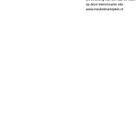
op deze interessante site.
www.meubelmarktplein.nl