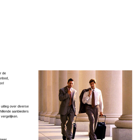
r de
anbod,
en!
uitleg over diverse
hillende aanbieders
 vergelijken.
 meer