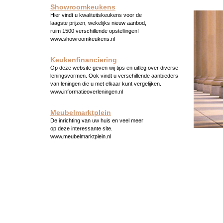
Showroomkeukens
Hier vindt u kwaliteitskeukens voor de
laagste prijzen, wekelijks nieuw aanbod,
ruim 1500 verschillende opstellingen!
www.showroomkeukens.nl
Keukenfinanciering
Op deze website geven wij tips en uitleg over diverse
leningsvormen. Ook vindt u verschillende aanbieders
van leningen die u met elkaar kunt vergelijken.
www.informatieoverleningen.nl
Meubelmarktplein
De inrichting van uw huis en veel meer
op deze interessante site.
www.meubelmarktplein.nl