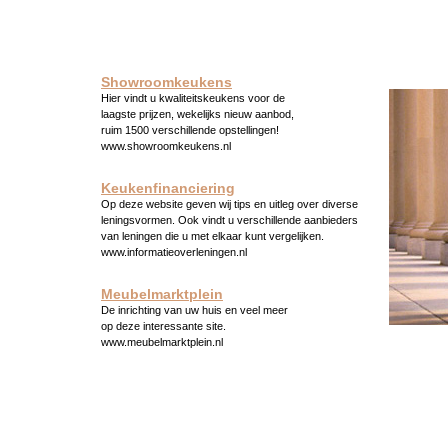
Showroomkeukens
Hier vindt u kwaliteitskeukens voor de
laagste prijzen, wekelijks nieuw aanbod,
ruim 1500 verschillende opstellingen!
www.showroomkeukens.nl
Keukenfinanciering
Op deze website geven wij tips en uitleg over diverse
leningsvormen. Ook vindt u verschillende aanbieders
van leningen die u met elkaar kunt vergelijken.
www.informatieoverleningen.nl
Meubelmarktplein
De inrichting van uw huis en veel meer
op deze interessante site.
www.meubelmarktplein.nl