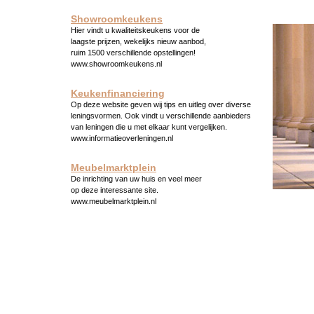
Showroomkeukens
Hier vindt u kwaliteitskeukens voor de
laagste prijzen, wekelijks nieuw aanbod,
ruim 1500 verschillende opstellingen!
www.showroomkeukens.nl
Keukenfinanciering
Op deze website geven wij tips en uitleg over diverse
leningsvormen. Ook vindt u verschillende aanbieders
van leningen die u met elkaar kunt vergelijken.
www.informatieoverleningen.nl
Meubelmarktplein
De inrichting van uw huis en veel meer
op deze interessante site.
www.meubelmarktplein.nl