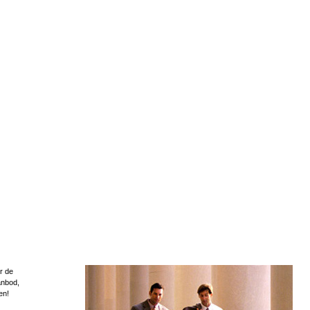
r de
anbod,
en!