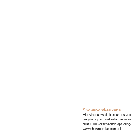
Showroomkeukens
Hier vindt u kwaliteitskeukens voo
laagste prijzen, wekelijks nieuw a
ruim 1500 verschillende opstelling
www.showroomkeukens.nl