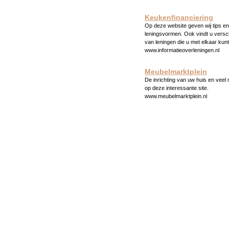
Keukenfinanciering
Op deze website geven wij tips en 
leningsvormen. Ook vindt u versc
van leningen die u met elkaar kunt
www.informatieoverleningen.nl
Meubelmarktplein
De inrichting van uw huis en veel
op deze interessante site.
www.meubelmarktplein.nl