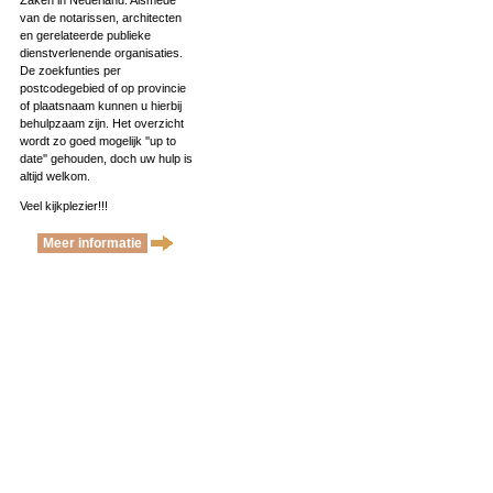
Zaken in Nederland. Alsmede
van de notarissen, architecten
en gerelateerde publieke
dienstverlenende organisaties.
De zoekfunties per
postcodegebied of op provincie
of plaatsnaam kunnen u hierbij
behulpzaam zijn. Het overzicht
wordt zo goed mogelijk ''up to
date'' gehouden, doch uw hulp is
altijd welkom.
Veel kijkplezier!!!
Meer informatie