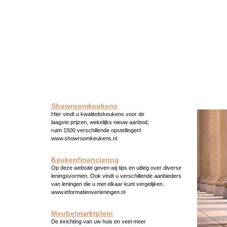
Showroomkeukens
Hier vindt u kwaliteitskeukens voor de
laagste prijzen, wekelijks nieuw aanbod,
ruim 1500 verschillende opstellingen!
www.showroomkeukens.nl
Keukenfinanciering
Op deze website geven wij tips en uitleg over diverse
leningsvormen. Ook vindt u verschillende aanbieders
van leningen die u met elkaar kunt vergelijken.
www.informatieoverleningen.nl
Meubelmarktplein
De inrichting van uw huis en veel meer