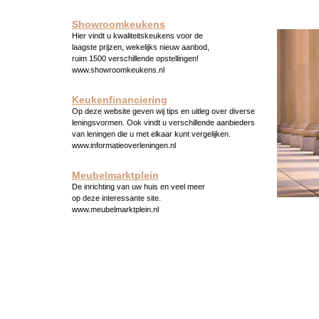
Showroomkeukens
Hier vindt u kwaliteitskeukens voor de
laagste prijzen, wekelijks nieuw aanbod,
ruim 1500 verschillende opstellingen!
www.showroomkeukens.nl
Keukenfinanciering
Op deze website geven wij tips en uitleg over diverse
leningsvormen. Ook vindt u verschillende aanbieders
van leningen die u met elkaar kunt vergelijken.
www.informatieoverleningen.nl
Meubelmarktplein
De inrichting van uw huis en veel meer
op deze interessante site.
www.meubelmarktplein.nl