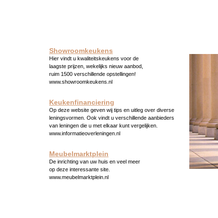
Showroomkeukens
Hier vindt u kwaliteitskeukens voor de
laagste prijzen, wekelijks nieuw aanbod,
ruim 1500 verschillende opstellingen!
www.showroomkeukens.nl
Keukenfinanciering
Op deze website geven wij tips en uitleg over diverse
leningsvormen. Ook vindt u verschillende aanbieders
van leningen die u met elkaar kunt vergelijken.
www.informatieoverleningen.nl
Meubelmarktplein
De inrichting van uw huis en veel meer
op deze interessante site.
www.meubelmarktplein.nl