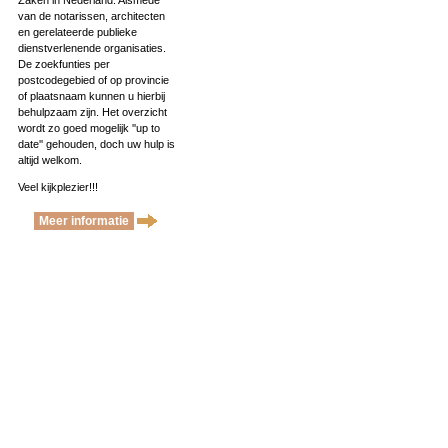
Zaken in Nederland. Alsmede
van de notarissen, architecten
en gerelateerde publieke
dienstverlenende organisaties.
De zoekfunties per
postcodegebied of op provincie
of plaatsnaam kunnen u hierbij
behulpzaam zijn. Het overzicht
wordt zo goed mogelijk ''up to
date'' gehouden, doch uw hulp is
altijd welkom.
Veel kijkplezier!!!
Meer informatie