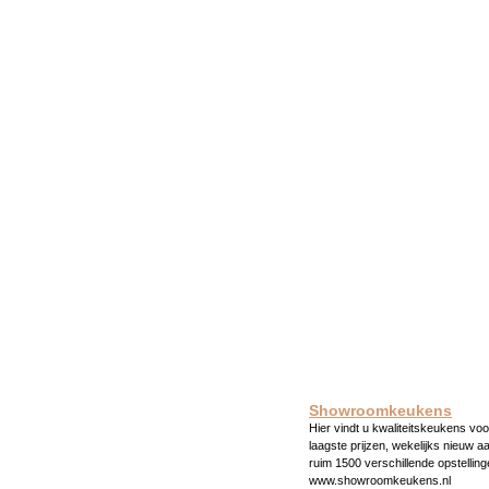
Showroomkeukens
Hier vindt u kwaliteitskeukens voo
laagste prijzen, wekelijks nieuw a
ruim 1500 verschillende opstelling
www.showroomkeukens.nl