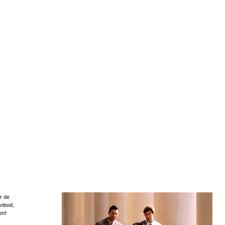
r de
anbod,
en!