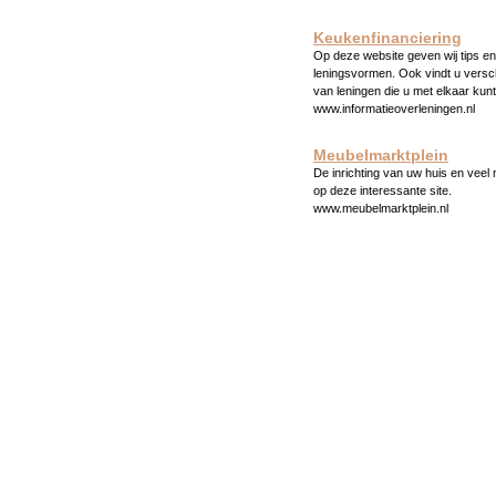
Keukenfinanciering
Op deze website geven wij tips en 
leningsvormen. Ook vindt u versc
van leningen die u met elkaar kunt
www.informatieoverleningen.nl
Meubelmarktplein
De inrichting van uw huis en veel
op deze interessante site.
www.meubelmarktplein.nl