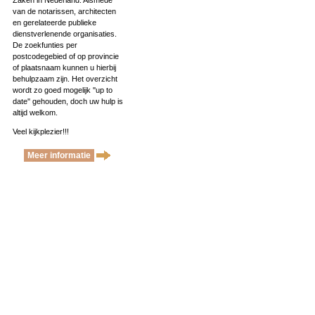
Zaken in Nederland. Alsmede
van de notarissen, architecten
en gerelateerde publieke
dienstverlenende organisaties.
De zoekfunties per
postcodegebied of op provincie
of plaatsnaam kunnen u hierbij
behulpzaam zijn. Het overzicht
wordt zo goed mogelijk ''up to
date'' gehouden, doch uw hulp is
altijd welkom.
Veel kijkplezier!!!
Meer informatie