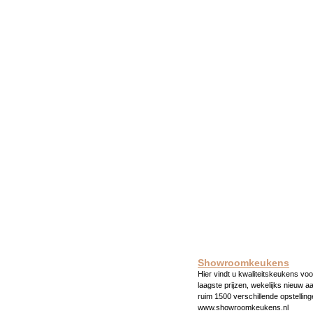
Showroomkeukens
Hier vindt u kwaliteitskeukens voo
laagste prijzen, wekelijks nieuw a
ruim 1500 verschillende opstelling
www.showroomkeukens.nl