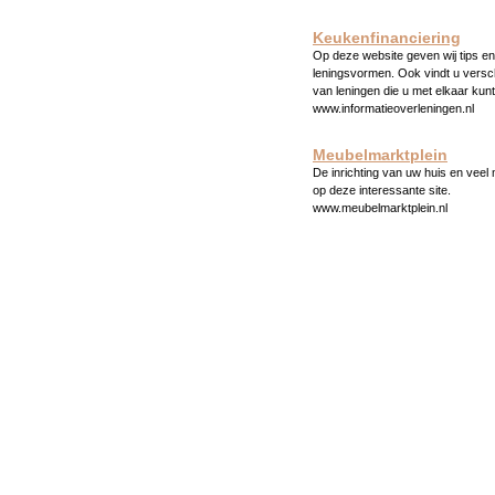
Keukenfinanciering
Op deze website geven wij tips en 
leningsvormen. Ook vindt u versc
van leningen die u met elkaar kunt
www.informatieoverleningen.nl
Meubelmarktplein
De inrichting van uw huis en veel
op deze interessante site.
www.meubelmarktplein.nl