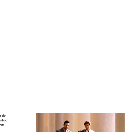
r de
anbod,
en!