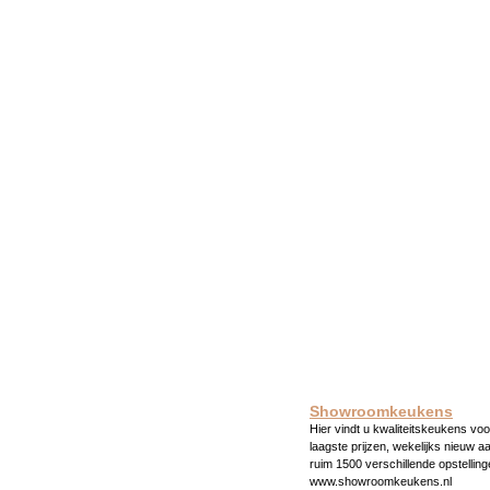
Showroomkeukens
Hier vindt u kwaliteitskeukens voo
laagste prijzen, wekelijks nieuw a
ruim 1500 verschillende opstelling
www.showroomkeukens.nl