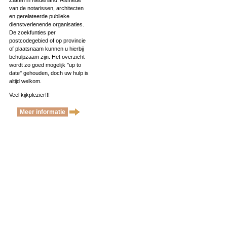
Zaken in Nederland. Alsmede
van de notarissen, architecten
en gerelateerde publieke
dienstverlenende organisaties.
De zoekfunties per
postcodegebied of op provincie
of plaatsnaam kunnen u hierbij
behulpzaam zijn. Het overzicht
wordt zo goed mogelijk ''up to
date'' gehouden, doch uw hulp is
altijd welkom.
Veel kijkplezier!!!
Meer informatie