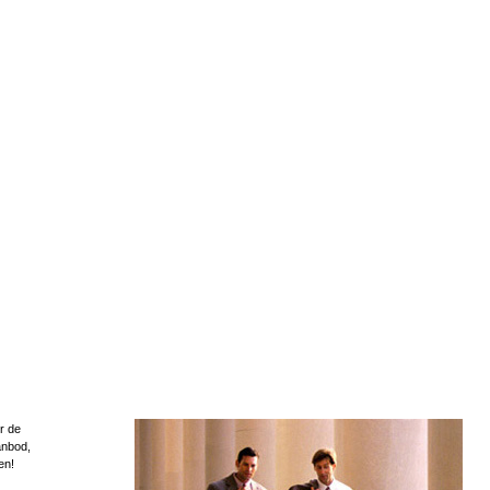
r de
anbod,
en!