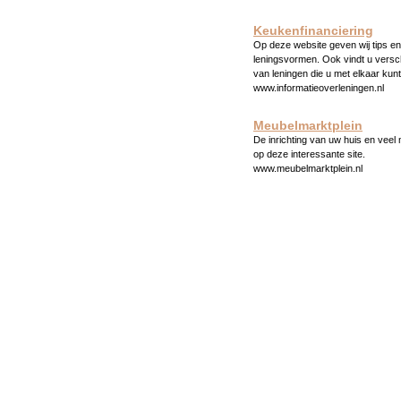
Keukenfinanciering
Op deze website geven wij tips en 
leningsvormen. Ook vindt u versc
van leningen die u met elkaar kunt
www.informatieoverleningen.nl
Meubelmarktplein
De inrichting van uw huis en veel
op deze interessante site.
www.meubelmarktplein.nl