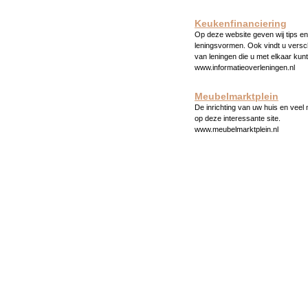
Keukenfinanciering
Op deze website geven wij tips en 
leningsvormen. Ook vindt u versc
van leningen die u met elkaar kunt
www.informatieoverleningen.nl
Meubelmarktplein
De inrichting van uw huis en veel
op deze interessante site.
www.meubelmarktplein.nl