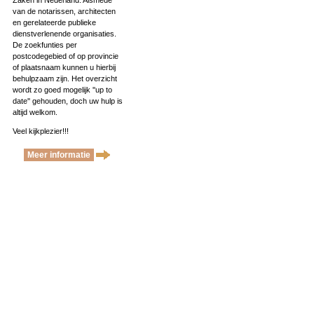
Zaken in Nederland. Alsmede
van de notarissen, architecten
en gerelateerde publieke
dienstverlenende organisaties.
De zoekfunties per
postcodegebied of op provincie
of plaatsnaam kunnen u hierbij
behulpzaam zijn. Het overzicht
wordt zo goed mogelijk ''up to
date'' gehouden, doch uw hulp is
altijd welkom.
Veel kijkplezier!!!
Meer informatie