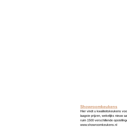
Showroomkeukens
Hier vindt u kwaliteitskeukens voo
laagste prijzen, wekelijks nieuw a
ruim 1500 verschillende opstelling
www.showroomkeukens.nl