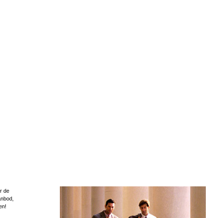
r de
anbod,
en!