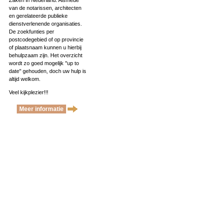
Zaken in Nederland. Alsmede
van de notarissen, architecten
en gerelateerde publieke
dienstverlenende organisaties.
De zoekfunties per
postcodegebied of op provincie
of plaatsnaam kunnen u hierbij
behulpzaam zijn. Het overzicht
wordt zo goed mogelijk ''up to
date'' gehouden, doch uw hulp is
altijd welkom.
Veel kijkplezier!!!
Meer informatie