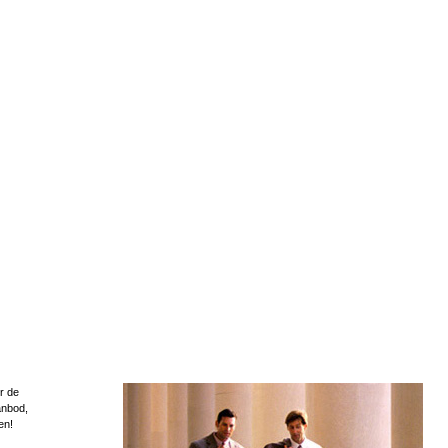
r de
anbod,
en!