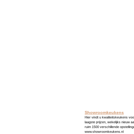
Showroomkeukens
Hier vindt u kwaliteitskeukens voo
laagste prijzen, wekelijks nieuw a
ruim 1500 verschillende opstelling
www.showroomkeukens.nl