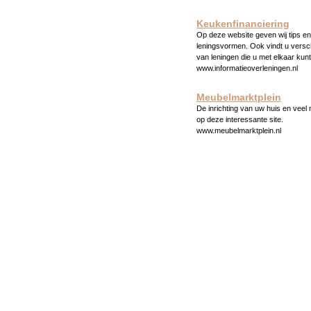
Keukenfinanciering
Op deze website geven wij tips en 
leningsvormen. Ook vindt u versc
van leningen die u met elkaar kunt
www.informatieoverleningen.nl
Meubelmarktplein
De inrichting van uw huis en veel
op deze interessante site.
www.meubelmarktplein.nl