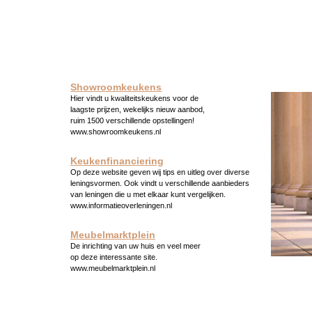
Showroomkeukens
Hier vindt u kwaliteitskeukens voor de
laagste prijzen, wekelijks nieuw aanbod,
ruim 1500 verschillende opstellingen!
www.showroomkeukens.nl
Keukenfinanciering
Op deze website geven wij tips en uitleg over diverse
leningsvormen. Ook vindt u verschillende aanbieders
van leningen die u met elkaar kunt vergelijken.
www.informatieoverleningen.nl
Meubelmarktplein
De inrichting van uw huis en veel meer
op deze interessante site.
www.meubelmarktplein.nl